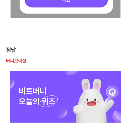
정
답
버니오락실