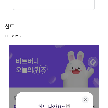
힌트
ㅂㄴㅇㄹㅅ