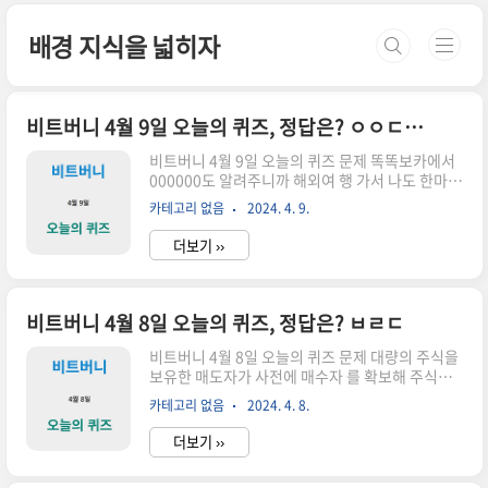
본문 바로가기
배경 지식을 넓히자
비트버니 4월 9일 오늘의 퀴즈, 정답은? ㅇㅇㄷㅇㅂㅇ
비트버니 4월 9일 오늘의 퀴즈 문제 똑똑보카에서
000000도 알려주니까 해외여 행 가서 나도 한마디
해볼수 있겠구나 하는 마음 이 들어요. 공부도 하고
카테고리 없음
2024. 4. 9.
돈도 모을수 있다니 감사 합니다. (똑똑보카 유저
인터뷰 발췌) 힌트 ㅇㅇㄷㅇㅂㅇ 정답 영어단어발
더보기 ››
음 정답을 맞추면 포인트를 줍니다.
비트버니 4월 8일 오늘의 퀴즈, 정답은? ㅂㄹㄷ
비트버니 4월 8일 오늘의 퀴즈 문제 대량의 주식을
보유한 매도자가 사전에 매수자 를 확보해 주식을
일괄 거래하는 것을 000(이) 라고 해요. 큰 규모의
카테고리 없음
2024. 4. 8.
지분이 움직이게 되므로, 시장에 영향을 끼치지 않
도록 보통 장이 끝난 후 거래를 해요. 힌트 ㅂㄹㄷ
더보기 ››
정답 블록딜 정답을 맞추면 포인트를 줍니다. 블록
체인 거래 (블록딜)이란 무엇일까요? 블록체인 거