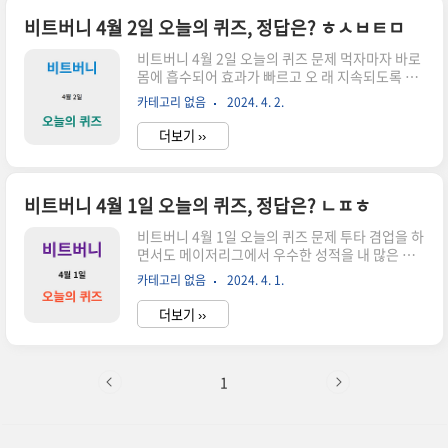
래, 혹은 블록딜이란 탈중앙화된 네트워크를 통해
기록되는 모든 거래를 의미합니다. 쉽게 말해, 은행
비트버니 4월 2일 오늘의 퀴즈, 정답은? ㅎㅅㅂㅌㅁ
이나 정부와 같은 중개자가 필요 없이 두 당사자 간
비트버니 4월 2일 오늘의 퀴즈 문제 먹자마자 바로
에 직접적으로 이루어지는 거래입니다. 블록체인
몸에 흡수되어 효과가 빠르고 오 래 지속되도록 만
거래는 다음과 같은 특징을 가지고 있습니다. 보안
든 비타민을 00000(이)라고 해요. 힌트 ㅎㅅㅂㅌ
성: 블록체인 기술은 모든 거래 기록을 암호화하고
카테고리 없음
2024. 4. 2.
정답 활성비타민 정답을 맞추면 포인트를 줍니다.
분산 저장하기 때문에 위변조나 해킹에 매우 강력
활성 비타민 활성 비타민이란 체내에서 바로 활용
합니다. 투명성: 모..
더보기 ››
될 수 있는 형태의 비타민을 말합니다. 일반 비타민
에 비해 흡수율이 높고, 혈중 농도가 오래 유지되
며, 세포 내로의 운반 및 이용 효율이 뛰어난 특징을
가지고 있습니다. 활성 비타민의 종류와 특징은 다
비트버니 4월 1일 오늘의 퀴즈, 정답은? ㄴㅍㅎ
음과 같습니다. 1. 비타민 A: 레티놀(Retinol)의 형
비트버니 4월 1일 오늘의 퀴즈 문제 투타 겸업을 하
태로 존재하며, 시력 유지, 피부 건강, 면역력 강화
면서도 메이저리그에서 우수한 성적을 내 많은 인
에 필수적입니다. 2. 비타민 D: 칼시트리올
기를 끌고 있는 일본의 야구선 수 오타니 쇼헤이는
(Calcitriol)의 형태로 존재하며, 칼슘과 인의 흡수
카테고리 없음
2024. 4. 1.
최근 LA다저스로 이적하면 서 화제가 되었어요. 그
를 돕고, 뼈 건강 유지에 중요한 역할을 합니다..
렇다면 오타니 선수의 일 본프로야구(NPB) 시절
더보기 ››
소속팀은 어디일까요? (000 파이터스) 힌트 ㄴㅍ
ㅎ 정답 닛폰햄 정답을 맞추면 포인트를 줍니다. 닛
폰햄 파이터스 홋카이도 닛폰햄 파이터스는 일본
프로 야구 퍼시픽 리그 소속 구단입니다. 1946년에
1
창단되어 현재 홋카이도 삿포로시를 연고지로 하고
있습니다. 팀 이름은 "투사"라는 뜻이며, 1974년
닛폰햄이 구단을 인수하면서 팬 공모를 통해 새롭