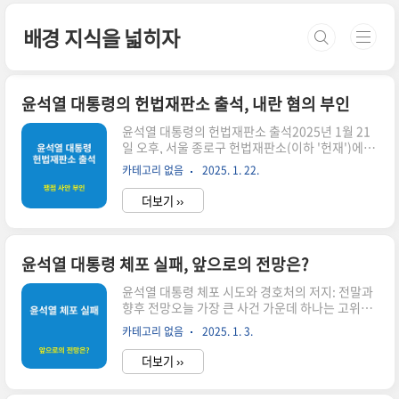
본문 바로가기
배경 지식을 넓히자
윤석열 대통령의 헌법재판소 출석, 내란 혐의 부인
윤석열 대통령의 헌법재판소 출석2025년 1월 21
일 오후, 서울 종로구 헌법재판소(이하 '헌재')에서
열린 3차 변론기일에 윤석열 대통령이 직접 출석했
카테고리 없음
2025. 1. 22.
습니다. 이는 대통령이 탄핵심판에 넘겨진 이후 처
음으로 헌재에 직접 모습을 드러낸 사건으로, 비상
더보기 ››
계엄 선포 경위와 관련 의혹들을 강력히 부인했습
니다. 약 1시간 40여 분간 진행된 변론기일 동안 윤
대통령은 비상계엄 선포의 정당성을 설명하며 모든
혐의를 반박했습니다.지지자들의 응원과 경찰의
윤석열 대통령 체포 실패, 앞으로의 전망은?
대비변론 당일 헌재 주변에는 윤 대통령을 지지하
는 많은 사람들이 모였습니다. 자유통일당 집회 장
윤석열 대통령 체포 시도와 경호처의 저지: 전말과
소인 경운동 노인복지센터 앞에는 약 4천 명의 지
향후 전망오늘 가장 큰 사건 가운데 하나는 고위공
지자들이, 안국역 주변에는 200여 명의 지지자들
직자범죄수사처(공수처)의 윤석열 대통령 체포 시
카테고리 없음
2025. 1. 3.
이 모여 응원했습니다. 서울경찰청은 최근 서울서
도입니다. 3일 오전, 공수처는 한남동 대통령 관저
부지방법원에서 발생한 폭력 사태..
에 진입해 윤 대통령에 대한 체포를 시도했으나, 대
더보기 ››
통령 경호처의 강력한 저지로 인해 집행을 중지하
게 되었습니다. 이번 사건은 대한민국의 정치적 안