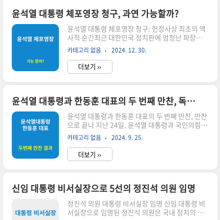
정성과 법 집행의 균형에 대한 중요한 질문을 던지
고 있습니다. 이번 포스트에서는 사건의 전말, 관련
윤석열 대통령 체포영장 청구, 과연 가능할까?
기관들의 대응, 그리고 향후 전개될 가능성에 대해
윤석열 대통령 체포영장 청구: 헌정사상 최초의 역
자세히 살펴보겠습니다.사건의 전말공수처의 체포
사적 순간최근 대한민국 정치판에 엄청난 파장이
시도3일 오전, 공수처는 윤석열 대통령에 대한 체
일고 있습니다. 수사기관의 출석 요구에 일체 불응
포영장을 집행하기 위해 한남동 대통령 관저에 접
카테고리 없음
2024. 12. 30.
해온 윤석열 대통령에 대해 체포영장이 30일 법원
근했습니다. 공조수사본부는 "계속되는 대치상황
에 청구되었다는 소식이 전해졌습니다. 이와 함께
으로 사실상 체포영장 집행이 불가능하..
더보기 ››
대통령의 위치를 파악하기 위한 수색영장도 함께
청구되었는데, 이는 현직 대통령에게 체포영장이
청구된 헌정사상 최초의 사례로 기록될 전망입니
다.체포영장 청구의 배경이번 체포영장 청구의 주
윤석열 대통령과 한동훈 대표의 두 번째 만찬, 독대 재요청도 거절
된 이유는 윤석열 대통령이 공수처의 출석 요구를
윤석열 대통령과 한동훈 대표의 두 번째 만찬, 만찬
지속적으로 불응했기 때문입니다. 윤 대통령은 전
으로 끝나 지난 24일, 윤석열 대통령과 국민의힘 한
날 오전 10시까지 공수처에 출석해 조사받으라는
동훈 대표가 참석한 당정 만찬이 열렸습니다. 이 만
요구를 받았으나, 이에 불응하며 불출석 사유서를
카테고리 없음
2024. 9. 25.
찬은 7월 24일, 한 대표가 전당대회에서 선출된 직
제출하지 않았습니다. 이러한 행동은 법적 절차를
후 열렸던 첫 번째 만찬과 비교했을 때 분위기와 내
무시하는 것으로 해석되며, 체포영장 청구의 결정
더보기 ››
용에서 차이가 있었습니다. 대통령실은 두 사람의
적..
만찬을 “화기애애한 분위기”로 묘사했지만, 전반
적으로 두 달 전 만찬과는 여러 면에서 차이점이 있
었습니다. 1. 두 만찬의 분위기 차이 7월 만찬: 첫
신임 대통령 비서실장으로 5선의 정진석 의원 임명
번째 만찬은 한동훈 대표가 전당대회에서 선출된
정진석 의원 대통령 비서실장 임명 신임 대통령 비
이튿날 열렸으며, 당시 윤-한 관계에 긴장감이 있었
서실장으로 임명된 정진석 의원은 국내 정치의 중
음에도 두 사람은 화합의 메시지를 전하며 서로를