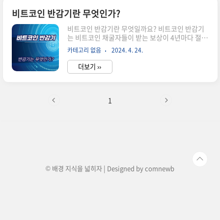
다. 이는 당시 전체 유통 비트코인의 약 7%에 해당
하는 막대한 손실이었습니다.마운트 곡스의 파산
비트코인 반감기란 무엇인가?
사건 경위 2011년: 마운트 곡스는 비트코인 거래소
비트코인 반감기란 무엇일까요? 비트코인 반감기
로서 큰 성공을 거둡니다.2014년 2월: 해커 공격으
는 비트코인 채굴자들이 받는 보상이 4년마다 절반
로 인해 80만 개의 비트코인이 도난 당합니
으로 줄어드는 사건입니다. 이는 비트코인 네트워
다.2014년 2월: 마운트 곡스는 파산 신청을 합니
카테고리 없음
2024. 4. 24.
크의 채굴 블록 보상이 감소하는 것을 의미하며, 대
다.2017년: 일본 법원은 마운트 곡스의 파산 절차
략 210,000 블록마다 발생합니다. 쉽게 말해, 새로
를 개시합니다..
더보기 ››
운 비트코인이 발행되는 속도가 절반으로 줄어드는
것이라고 생각하면 됩니다. 마지막 비트코인이 채
굴되는 시점은 2140년으로 예상되고 있습니다. 비
트코인 반감기의 중요성 비트코인 반감기가 중요한
1
이유는 다음과 같습니다. 비트코인의 디플레이션
조장: 새로운 비트코인 발행량이 줄어들면 유통되
는 비트코인의 양이 감소하게 됩니다. 이는 한 단위
비트코인의 가치가 상승할 가능성이 높아진다는 것
을 의미합니다. 수요와 공급: 새로운 비트코인 공급
량이 감소하면서 채굴자들의 경쟁이..
© 배경 지식을 넓히자 | Designed by
comnewb