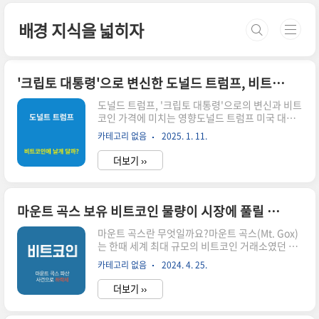
본문 바로가기
배경 지식을 넓히자
'크립토 대통령'으로 변신한 도널드 트럼프, 비트코인에 날개 달까?
도널드 트럼프, '크립토 대통령'으로의 변신과 비트
코인 가격에 미치는 영향도널드 트럼프 미국 대통
령 당선인이 '크립토(가상자산) 대통령'을 자처하
카테고리 없음
2025. 1. 11.
며 취임을 앞두고, 비트코인을 비롯한 가상자산 가
격 상승에 대한 투자자들의 관심이 집중되고 있습
더보기 ››
니다. 트럼프 당선인의 친가상자산 정책에 대한 기
대감은 지난해 미국 대선 이후 비트코인 가격 급등
을 이끌었으며, 이번 취임을 앞두고 비트코인의 향
후 가격 움직임에 대한 기대와 우려가 교차하고 있
마운트 곡스 보유 비트코인 물량이 시장에 풀릴 수도
습니다. 이번 글에서는 트럼프 당선인의 정책 변화
가 가상자산 시장에 미치는 영향과 투자자들이 주
마운트 곡스란 무엇일까요?마운트 곡스(Mt. Gox)
목해야 할 주요 요소들을 심도 있게 분석해보겠습
는 한때 세계 최대 규모의 비트코인 거래소였던 일
니다.트럼프의 '크립토 대통령' 선언도널드 트럼프
본 기업입니다. 2010년 7월에 설립되어 비트코인
카테고리 없음
2024. 4. 25.
당선인은 지난해 7월 미국 테네시주 내슈빌에서 열
거래뿐 아니라 다른 암호화폐 거래도 지원했습니
린 ‘비트코인 콘퍼런스 2024’에 참석..
다. 마운트 곡스는 초기 비트코인 시장 발전에 중요
더보기 ››
한 역할을 했지만, 2014년 2월 해킹 피해로 인해
80만 개의 비트코인을 도난 당하여 파산하게 됩니