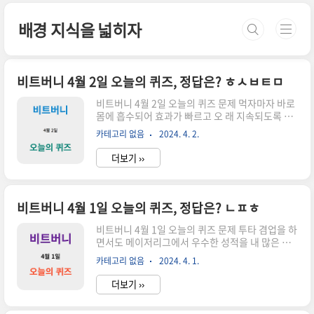
본문 바로가기
배경 지식을 넓히자
비트버니 4월 2일 오늘의 퀴즈, 정답은? ㅎㅅㅂㅌㅁ
비트버니 4월 2일 오늘의 퀴즈 문제 먹자마자 바로
몸에 흡수되어 효과가 빠르고 오 래 지속되도록 만
든 비타민을 00000(이)라고 해요. 힌트 ㅎㅅㅂㅌ
카테고리 없음
2024. 4. 2.
정답 활성비타민 정답을 맞추면 포인트를 줍니다.
활성 비타민 활성 비타민이란 체내에서 바로 활용
더보기 ››
될 수 있는 형태의 비타민을 말합니다. 일반 비타민
에 비해 흡수율이 높고, 혈중 농도가 오래 유지되
며, 세포 내로의 운반 및 이용 효율이 뛰어난 특징을
가지고 있습니다. 활성 비타민의 종류와 특징은 다
비트버니 4월 1일 오늘의 퀴즈, 정답은? ㄴㅍㅎ
음과 같습니다. 1. 비타민 A: 레티놀(Retinol)의 형
태로 존재하며, 시력 유지, 피부 건강, 면역력 강화
비트버니 4월 1일 오늘의 퀴즈 문제 투타 겸업을 하
에 필수적입니다. 2. 비타민 D: 칼시트리올
면서도 메이저리그에서 우수한 성적을 내 많은 인
(Calcitriol)의 형태로 존재하며, 칼슘과 인의 흡수
기를 끌고 있는 일본의 야구선 수 오타니 쇼헤이는
카테고리 없음
2024. 4. 1.
를 돕고, 뼈 건강 유지에 중요한 역할을 합니다..
최근 LA다저스로 이적하면 서 화제가 되었어요. 그
렇다면 오타니 선수의 일 본프로야구(NPB) 시절
더보기 ››
소속팀은 어디일까요? (000 파이터스) 힌트 ㄴㅍ
ㅎ 정답 닛폰햄 정답을 맞추면 포인트를 줍니다. 닛