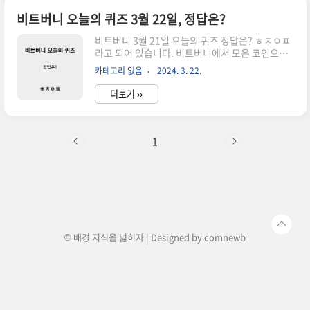
폰햄 파이터스 홋카이도 닛폰햄 파이터스는 일본
프로 야구 퍼시픽 리그 소속 구단입니다. 1946년에
비트버니 오늘의 퀴즈 3월 22일, 정답은?
창단되어 현재 홋카이도 삿포로시를 연고지로 하고
비트버니 3월 21일 오늘의 퀴즈 정답은? ㅎㅈㅇㅍ
있습니다. 팀 이름은 "투사"라는 뜻이며, 1974년
라고 되어 있습니다. 비트버니에서 모은 코인으로
닛폰햄이 구단을 인수하면서 팬 공모를 통해 새롭
교환할 수 있는 신규 암호화폐로 '월드코인'과 '시
게 개칭되었습니다. 팀 컬러는 파란색과 빨간색이
카테고리 없음
2024. 3. 22.
바이누' 2종이 새롭게 추가되었어요. 월드코인과
며 마스코트는 '파이터즈 군마'입니다. 닛폰햄 파이
시바이누는 최근 핫한 암호화폐 종목들로, 0000으
터스는 일본 시리즈..
더보기 ››
로 약 4주 동안만 교환할 수 있어요. 모두들 얼른 교
환 메뉴로 이동해보세요! 정답은 한정오픈 입니다.
1
© 배경 지식을 넓히자 | Designed by
comnewb