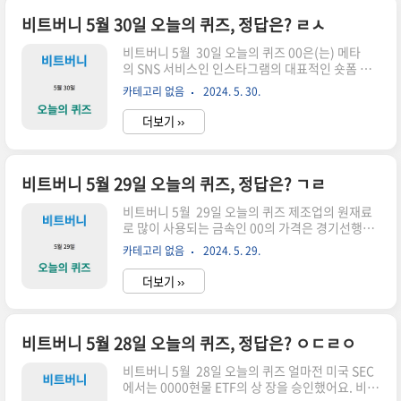
어 2 솔루션인 베이스(BASE)를 출시했습니다. 이
는 이더리움 메인체인 위에 구축된 별도의 블록체
비트버니 5월 30일 오늘의 퀴즈, 정답은? ㄹㅅ
인으로, 거래 속도 향상과 수수료 감소를 목표로 합
비트버니 5월 30일 오늘의 퀴즈 00은(는) 메타
니다. 베이스는 Optimism, Arbitrum과 같은 다
의 SNS 서비스인 인스타그램의 대표적인 숏폼 콘
른 이더리움 레이어 2 솔루션과 경쟁하며, 다음과
텐츠 기능이에요. 1분 30초 이 내의 짧은 영상 콘텐
같은 특징을 가지고 있습니다.OP Rollups 기술 활
카테고리 없음
2024. 5. 30.
츠를 올리고 즐길 수 있어요. 힌트ㄹㅅ정답을 맞추
용: 베이스는 OP Rollups 기술을 사용하여 이더리
면 포인트를 줍니다.릴스 릴스는 페이스북과 인스
움 ..
더보기 ››
타그램에서 제공하는 짧은 영상 플랫폼입니다. 15
초 길이의 영상을 쉽게 촬영하고 편집하여 친구들
과 공유할 수 있으며, 다양한 효과와 음악을 활용하
여 더욱 흥미로운 콘텐츠를 제작할 수 있습니다.릴
비트버니 5월 29일 오늘의 퀴즈, 정답은? ㄱㄹ
스는 젊은 세대를 중심으로 큰 인기를 얻고 있으며,
비트버니 5월 29일 오늘의 퀴즈 제조업의 원재료
기업 또한 제품 홍보와 마케팅을 위한 효과적인 채
로 많이 사용되는 금속인 00의 가격은 경기선행지
널로 활용하고 있습니다.릴스의 주요 특징15초 길
표로 신뢰도가 높아요. 일반 적으로 00의 가격이 오
이의 짧은 영상다양한 효과와 음악 제공텍스트, 스
카테고리 없음
2024. 5. 29.
르기 시작하면, 경기가 회복되려는 신호라고 해석
티커 등을 활용한 편집 기능 팔로워 외 다른 사용자
돼요 힌트ㄱㄹ정답을 맞추면 포인트를 줍니다.구
에게도 노출될 수 있는..
더보기 ››
리란? 구리(Copper, Cu)는 주기율표에서 원자번
호 29를 가진 화학 원소로, 사람에게 친숙한 금속
중 하나입니다. 구리는 자연 상태에서 순수한 형태
로도 존재하지만, 주로 광물에서 추출됩니다.구리
비트버니 5월 28일 오늘의 퀴즈, 정답은? ㅇㄷㄹㅇ
광물의 특징색상: 구리 광물은 일반적으로 붉은색
비트버니 5월 28일 오늘의 퀴즈 얼마전 미국 SEC
을 띄며, 산화될 경우 녹색 또는 푸른색으로 변합니
에서는 0000현물 ETF의 상 장을 승인했어요. 비트
다.광택: 금속성 광택이 있습니다.연성 및 전성: 매