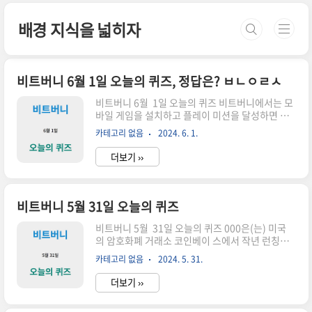
본문 바로가기
배경 지식을 넓히자
비트버니 6월 1일 오늘의 퀴즈, 정답은? ㅂㄴㅇㄹㅅ
비트버니 6월 1일 오늘의 퀴즈 비트버니에서는 모
바일 게임을 설치하고 플레이 미션을 달성하면 보
상을 지급하는 00000서 비스를 신규 오픈했어
카테고리 없음
2024. 6. 1.
요! 지금 바로 비트버니 혜 택 메뉴를 확인해보세
요 힌트ㅂㄴㅇㄹㅅ정답을 맞추면 포인트를 줍니
더보기 ››
다. 정답버니오락실추천인 코드를 입력해야 한다
면 아래 추천인 코드 입력을 부탁해요
비트버니 5월 31일 오늘의 퀴즈
비트버니 5월 31일 오늘의 퀴즈 000은(는) 미국
의 암호화폐 거래소 코인베이 스에서 작년 런칭
한 이더리움 레이어2 블록체인 으로, 옵티미즘
카테고리 없음
2024. 5. 31.
(Optimism)과의 협업을 통해 만 들어졌어요. 힌
트ㅂㅇㅅ정답을 맞추면 포인트를 줍니다. 1. 암호
더보기 ››
화폐 거래소 코인베이스의 레이어 2 블록체인
2022년 4월, 코인베이스는 이더리움 기반의 레이