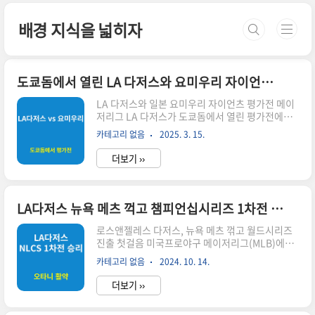
본문 바로가기
배경 지식을 넓히자
도쿄돔에서 열린 LA 다저스와 요미우리 자이언츠 평가전, 오타니 쇼헤이 활약
LA 다저스와 일본 요미우리 자이언츠 평가전 메이
저리그 LA 다저스가 도쿄돔에서 열린 평가전에서
일본 프로야구 명문 요미우리 자이언츠를 5-1로 제
카테고리 없음
2025. 3. 15.
압하며 도쿄 시리즈의 기대감을 높였습니다. 이번
경기는 다저스의 슈퍼스타 오타니 쇼헤이가 자국
더보기 ››
팬들 앞에서 화려한 홈런을 터뜨리며 관중들을 열
광시킨 경기로, 메이저리그의 글로벌화 전략과 함
께 앞으로 펼쳐질 도쿄 시리즈의 서막을 알리는 중
요한 한 판이었습니다.경기 하이라이트 및 주요 내
LA다저스 뉴욕 메츠 꺽고 챔피언십시리즈 1차전 승리, 오타니의 활약 돋보여
용 평가전 개요 경기 일시 및 장소2025년, 15일 도
쿄돔에서 열린 평가전에서 LA 다저스와 요미우리
로스앤젤레스 다저스, 뉴욕 메츠 꺾고 월드시리즈
자이언츠가 맞붙었습니다.경기 결과다저스가 5-1
진출 첫걸음 미국프로야구 메이저리그(MLB)에서
로 승리하며 첫 경기의 우위를 점했습니다.경기 하
로스앤젤레스 다저스가 월드시리즈로 가는 길목에
카테고리 없음
2024. 10. 14.
이라이트 다저스의 주전 선수 활약 오타니 쇼헤이
서 뉴욕 메츠를 상대로 기선을 제압했습니다. 다저
의 눈부신 플레이오타니 쇼헤이는 경..
스는 한국시간으로 14일, 캘리포니아주 로스앤젤
더보기 ››
레스에 위치한 다저스타디움에서 열린 2024 내셔
널리그 챔피언십시리즈(NLCS) 1차전에서 메츠를