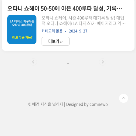
상대로 9-0이라는 압도적인 승리를 거뒀습니다.다
저스의 강력한 투타 조화 이번 경기에서 다저스의
오타니 쇼헤이 50-50에 이은 400루타 달성, 기록 달성 경기 하이라이트
승리 비결은 바로 완벽한 투타 조화였습니다. 다저
오타니 쇼헤이, 시즌 400루타 대기록 달성! 대업
스 선발 투수 잭 플래허티는 7이닝 동안 2피안타, 2
적 오타니 쇼헤이(LA 다저스)가 메이저리그 역사
볼넷, 6탈삼진, 무실점으로 메츠 타선을 꽁꽁 묶어
상 단 19명만이 달성한 시즌 400루타라는 대기록
냈습니다. 이로써 다저스는 1966년 볼티모어 오리
카테고리 없음
2024. 9. 27.
을 세우며 현지에서 극찬을 받았습니다. 이 대기록
올스가 수립한 단일 포스트시즌 무실점 이닝 행진
은 야구계에서 투수로 치면 퍼펙트게임과 맞먹는
타이기록인 33이닝을 달성하며 ..
더보기 ››
업적으로 평가받고 있습니다. 이번 글에서는 오타
니 쇼헤이의 대기록 달성 과정과 그 의미에 대해 자
세히 정리해 보겠습니다.1. 오타니 쇼헤이, 시즌
400루타 대기록 달성 경기 내용: 오타니 쇼헤이는
1
9월 27일(한국시간), 샌디에이고 파드리스와의 경
기에서 5타수 3안타 1타점 1득점으로 맹활약하며
팀의 승리를 이끌었습니다. 이 경기에서 오타니는
3안타를 기록하며 시즌 400루타를 달성했습니다.
기록 달성 상황6회말: 0-2로 뒤진 상황에서 우전안
타로 타격을 시작.7회..
© 배경 지식을 넓히자 | Designed by
comnewb