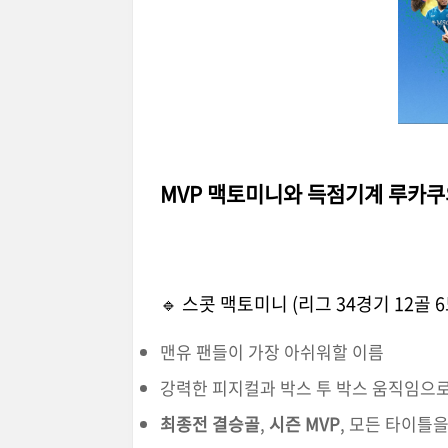
MVP 맥토미니와 득점기계 루카쿠
🔹 스콧 맥토미니 (리그 34경기 12골 
맨유 팬들이 가장 아쉬워할 이름
강력한 피지컬과 박스 투 박스 움직임으
최종전 결승골
,
시즌 MVP
, 모든 타이틀