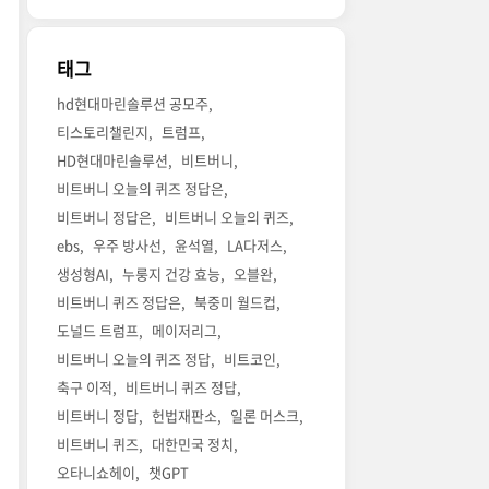
태그
hd현대마린솔루션 공모주
티스토리챌린지
트럼프
HD현대마린솔루션
비트버니
비트버니 오늘의 퀴즈 정답은
비트버니 정답은
비트버니 오늘의 퀴즈
ebs
우주 방사선
윤석열
LA다저스
생성형AI
누룽지 건강 효능
오블완
비트버니 퀴즈 정답은
북중미 월드컵
도널드 트럼프
메이저리그
비트버니 오늘의 퀴즈 정답
비트코인
축구 이적
비트버니 퀴즈 정답
비트버니 정답
헌법재판소
일론 머스크
비트버니 퀴즈
대한민국 정치
오타니쇼헤이
챗GPT