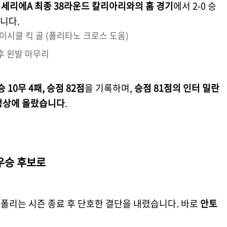
는
세리에A 최종 38라운드 칼리아리와의 홈 경기
에서 2-0 승
니다.
이시클 킥 골 (폴리타노 크로스 도움)
후 왼발 마무리
 10무 4패, 승점 82점
을 기록하며,
승점 81점의 인터 밀란
 정상에 올랐습니다
.
우승 후보로
폴리는 시즌 종료 후 단호한 결단을 내렸습니다. 바로
안토