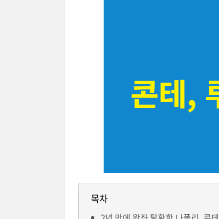
목차
2년 만에 왕좌 탈환한 나폴리, 콘