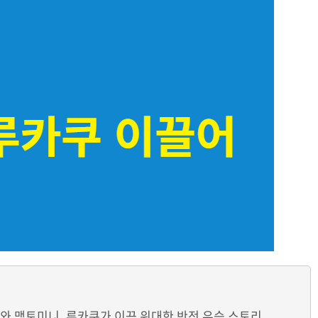
테와 맥토미니, 루카쿠가 이끈 위대한 반전 우승 스토리