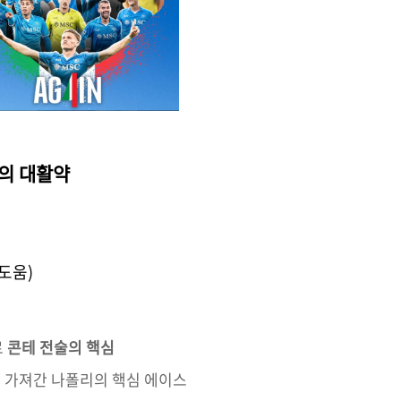
의 대활약
6도움)
로
콘테 전술의 핵심
을 가져간 나폴리의 핵심 에이스