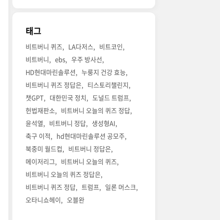
태그
비트버니 퀴즈
LA다저스
비트코인
비트버니
ebs
우주 방사선
HD현대마린솔루션
누룽지 건강 효능
비트버니 퀴즈 정답은
티스토리챌린지
챗GPT
대한민국 정치
도널드 트럼프
헌법재판소
비트버니 오늘의 퀴즈 정답
윤석열
비트버니 정답
생성형AI
축구 이적
hd현대마린솔루션 공모주
북중미 월드컵
비트버니 정답은
메이저리그
비트버니 오늘의 퀴즈
비트버니 오늘의 퀴즈 정답은
비트버니 퀴즈 정답
트럼프
일론 머스크
오타니쇼헤이
오블완