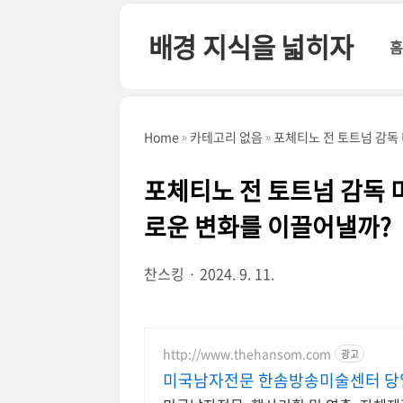
본문 바로가기
배경 지식을 넓히자
홈
Home
카테고리 없음
포체티노 전 토트넘 감독
포체티노 전 토트넘 감독 
로운 변화를 이끌어낼까?
찬스킹
2024. 9. 11.
http://www.thehansom.com
광고
미국남자전문 한솜방송미술센터 당일