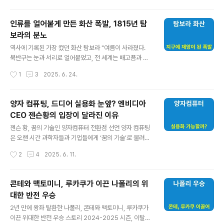
명이 겪고 있는 흔한 현상이지만, 의외로 제대로 알고 있는
분은 드뭅니다.오늘은 “왜 우유가 소화가 안 되는지”, 그리
인류를 얼어붙게 만든 화산 폭발, 1815년 탐
고 어떻게 하면 우유를 좀 더 편하게 즐길 수 있는지 자세히
보라의 분노
알려드릴게요.유당불내증(Lactose Intolerance)이란?
글 내용
우유에는 ‘유당(Lactose)’이라는 탄수화물이 들어있습니
역사에 기록된 가장 컸던 화산 탐보라 "여름이 사라졌다.
다.이를 소화하기 위해선 ‘락타아제(Lactase)’라는 소화
북반구는 눈과 서리로 얼어붙었고, 전 세계는 배고픔과 질
효소가 필요합니다.하지만 이 효소가 부족하거나 결핍되
병에 시달렸다."1815년, 인도네시아의 조용한 섬 숨바와에
작성시간
1
3
2025. 6. 24.
면,..
서 벌어진 탐보라 화산 대폭발은 단지 한 지역의 자연재해
로 끝나지 않았습니다.이 폭발은 지구 전체를 뒤흔든 초대
형 재난이었으며, 그 여파는 기후, 식량, 질병, 그리고 인간
양자 컴퓨팅, 드디어 실용화 눈앞? 엔비디아
의 삶과 문화에 이르기까지 지구촌 전체에 영향을 미쳤습
CEO 젠슨황의 입장이 달라진 이유
니다.지금부터, 이 역사적 사건의 전말과 우리가 배워야 할
글 내용
교훈을 자세히 살펴보겠습니다.탐보라 화산, 잠에서 깨어
젠슨 황, 꿈의 기술인 양자컴퓨터 전환점 선언 양자 컴퓨팅
나다 탐보라 화산(Tambora Volcano)은 인도네시아 숨
은 오랜 시간 과학자들과 기업들에게 ‘꿈의 기술’로 불려왔
바와 섬 북쪽에 위치한 활화산으로, 평소에는 조용하지만
습니다. 기존 컴퓨터가 따라올 수 없는 속도로 문제를 해결
작성시간
2
4
2025. 6. 11.
때로 상상을 초월하는 파괴력을 발휘하는 거대한 존재입니
할 수 있다는 이론적 가능성은 매력적이지만, 실제로 상용
다.1967년, 가장 최근의 분..
화되기까지는 수십 년이 걸릴 것이라는 회의론도 많았습니
다. 하지만 최근 엔비디아(NVIDIA)의 CEO 젠슨 황(Jens
콘테와 맥토미니, 루카쿠가 이끈 나폴리의 위
en Huang)이 전한 메시지는 다릅니다. 그는 “양자 컴퓨
대한 반전 우승
팅이 변곡점에 도달했다”며, 수십 년이 아닌 수년 안에 실
글 내용
질적인 문제 해결이 가능할 것이라고 밝혔습니다. 이는 불
2년 만에 왕좌 탈환한 나폴리, 콘테와 맥토미니, 루카쿠가
과 몇 달 전만 해도 회의적이었던 그의 입장과는 정반대입
이끈 위대한 반전 우승 스토리 2024-2025 시즌, 이탈리