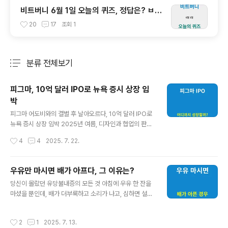
비트버니 6월 1일 오늘의 퀴즈, 정답은? ㅂㄴ
ㅇㄹㅅ
20
17
조회
1
분류 전체보기
주요 글 목록
피그마, 10억 달러 IPO로 뉴욕 증시 상장 임
박
글 내용
피그마 어도비와의 결별 후 날아오르다, 10억 달러 IPO로
뉴욕 증시 상장 임박 2025년 여름, 디자인과 협업의 판도
를 바꿔온 클라우드 기반 디자인 플랫폼 피그마(Figma)가
작성시간
4
4
2025. 7. 22.
드디어 뉴욕 증권거래소(NYSE) 상장을 공식화하며 글로
벌 기술 산업의 이목을 집중시키고 있습니다. 최대 10억 3,
000만 달러(약 1조 4천억 원) 규모의 기업공개(IPO)를 통
우유만 마시면 배가 아프다, 그 이유는?
해 본격적인 공개 시장 데뷔를 준비 중입니다.어도비의 20
글 내용
당신이 몰랐던 유당불내증의 모든 것 아침에 우유 한 잔을
0억 달러 인수 무산 이후 1년, 피그마는 단순히 살아남은
마셨을 뿐인데, 배가 더부룩하고 소리가 나고, 심하면 설사
것이 아니라 더 강력한 기업 가치와 실적 성장으로 스스로
까지… 혹시 이런 경험 있으신가요?이런 증상이 반복된다
를 입증해내며 증시에 도전장을 던졌습니다.피그마 IPO 핵
면, 단순히 소화력이 약한 게 아니라 ‘유당불내증’일 가능성
심 요약 공모주 가격 범위: 주당 $25~$28총 공모 주식
작성시간
2
1
2025. 7. 13.
이 높습니다.전 세계 인구의 75%, 한국인의 약 10명 중 7
수: 약 3,700만 주공모금액 최대: 약 10억 3,000만..