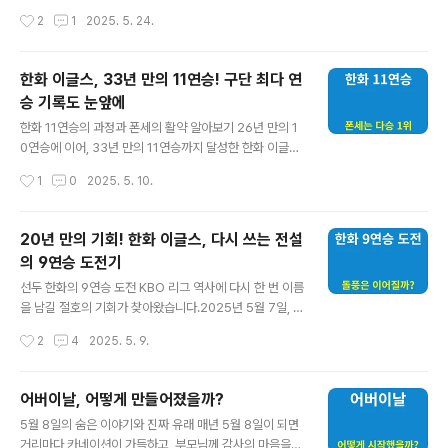
니다. 도대체 무슨 일이 있었던 걸까요?젠슨 황, 양자 컴퓨
아 세리에A의 챔피언은 바로 SSC 나폴리였습니다. 무려
작성시간
2
1
2025. 5. 24.
팅의 ‘전환점’을 선언하다 젠슨 황은 2025년 6월 파리에
2년 만에 우승컵을 다시 들어 올리며 구단 통산 네 번째 스
서 열린 VivaT..
쿠데토를 달성한 나폴리는, 안토니오 콘테 감독의 강력한
리더십 아래 팀의 전면적 리빌딩을 성공적으로 마무리 지
한화 이글스, 33년 만의 11연승! 구단 최다 연
으며 명문 구단의 위엄을 다시 한 번 증명했습니다.이번 글
승 기록도 눈앞에
에서는 나폴리의 우승 배경부터 주요 선수들의 활약, 콘테
글 내용
감독의 전술, 그리고 역사적 의미까지 팬이라면 놓칠 수 없
한화 11연승의 과정과 폰세의 활약 알아보기 26년 만의 1
는 모든 포인트를 깊이 있게 분석합니다.나폴리 우승의 결
0연승에 이어, 33년 만의 11연승까지 달성한 한화 이글스
정적 한판: 칼리아리전 2-0 완승 2025년 5월 24일(한국
의 기세가 하늘을 찌르고 있습니다. '빙그레 이글스' 시절이
작성시간
1
0
2025. 5. 10.
시간), 나폴리는 세리에A 최종 38라운드 칼리아리와의 홈
던 1992년에 기록한 11연승을 2025년에 다시 재현하며,
경기에서 2-0 승..
구단 최다 연승 기록인 14연승에도 성큼 다가가고 있습니
다. 이번 연승 행진의 중심에는 외국인 에이스 코디 폰세가
20년 만의 기회! 한화 이글스, 다시 쓰는 전설
있습니다. "왜 한국에 왔느냐"는 의심을 단숨에 잠재우며
의 9연승 도전기
완벽에 가까운 피칭을 선보이고 있는데요, 한국은 물론 미
글 내용
국과 일본 프로야구를 통틀어 다승 1위에 등극하며 압도적
선두 한화의 9연승 도전 KBO 리그 역사에 다시 한 번 이름
인 존재감을 드러내고 있습니다.5월 10일, 고척스카이돔
을 남길 절호의 기회가 찾아왔습니다.2025년 5월 7일, 한
에서 열린 키움 히어로즈와의 원정 경기에서도 한화는 9-1
화 이글스가 20년 만에 9연승에 도전합니다.상대는 최근
작성시간
2
4
2025. 5. 9.
로 대승을 거두며 11연승을 달성했습니다. 최근 21경기에
분위기가 다소 꺾인 삼성 라이온즈이며, 경기는 홈 구장인
서 19승 2패를 기..
대전 한화생명 이글스파크에서 진행됩니다. 한화는 이미
이번 시즌 두 차례 8연승이라는 대기록을 세웠고, 이제는
어버이날, 어떻게 만들어졌을까?
구단 역사상 처음으로 시즌 중 두 번의 9연승이라는 대기
글 내용
5월 8일의 숨은 이야기와 진짜 유래 매년 5월 8일이 되면
록에 도전하게 되었습니다.두 번의 8연승, 이번엔 9연승까
거리마다 카네이션이 가득하고, 부모님께 감사의 마음을
지? 한화는 4월 26일 KT전을 시작으로 5월 6일 삼성전