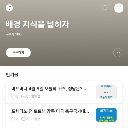
검색하기
티스토리
배경 지식을 넓히자
구독자
100
구독하기
신고하기 레이어
열기
인기글
비트버니 4월 9일 오늘의 퀴즈, 정답은? ㅇ
ㅇㄷㅇㅂㅇ
0
0
조회
2
포체티노 전 토트넘 감독 미국 축구국가대표
팀 감독으로 부임, 새로운 변화를 이끌어낼
6
6
조회
2
까?