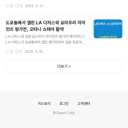
41개의 비트코인을 보유하고 있는 것으로 나타났습니
산에서 발생한 산불이 지금까지 꺼지지 않고 있습니다. 건
작성시간
2
2
2025. 3. 21.
다. 이는 금액으로 환산하면 약 11억4000만 달러(약 1조6
조한 날씨와 강한 바람의 영향으로 불길이 빠르게 번지면
700억원)에 달하는 엄청난..
서 산림 당국은 긴급하게 산불 대응 3단계를 발령했습니
다. 이번 글에서는 산불 발생 시각부터 현재까지의 진화 작
도쿄돔에서 열린 LA 다저스와 요미우리 자이
업, 피해 상황, 그리고 당국의 대응 조치까지 자세히 정리해
언츠 평가전, 오타니 쇼헤이 활약
보겠습니다.1. 산불 발생 및 초기 대응 상황 발생 시각: 오늘
글 내용
오후 3시 26분, 경남 산청군 시천면 신천리 인근 야산에서
LA 다저스와 일본 요미우리 자이언츠 평가전 메이저리그
산불이 발생했습니다.초기 확산 요인: 건조한 날씨와 초속
LA 다저스가 도쿄돔에서 열린 평가전에서 일본 프로야구
1.8m의 강풍으로 불길이 빠르게 확산되면서, 불이 6시간
명문 요미우리 자이언츠를 5-1로 제압하며 도쿄 시리즈의
작성시간
2
1
2025. 3. 15.
넘게 계속되고 있습니다.초기 대응: 산불 발생 후 오후 4시
기대감을 높였습니다. 이번 경기는 다저스의 슈퍼스타 오
20분에 산..
타니 쇼헤이가 자국 팬들 앞에서 화려한 홈런을 터뜨리며
관중들을 열광시킨 경기로, 메이저리그의 글로벌화 전략과
더보기
함께 앞으로 펼쳐질 도쿄 시리즈의 서막을 알리는 중요한
한 판이었습니다.경기 하이라이트 및 주요 내용 평가전 개
요 경기 일시 및 장소2025년, 15일 도쿄돔에서 열린 평가
전에서 LA 다저스와 요미우리 자이언츠가 맞붙었습니다.
경기 결과다저스가 5-1로 승리하며 첫 경기의 우위를 점했
습니다.경기 하이라이트 다저스의 주전 선수 활약 오타니
의안내
티스토리
로그인
고객센터
쇼헤이의 눈부신 플레이오타니 쇼헤이는 경..
© Daum Corp.