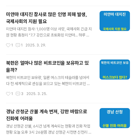
하나입니다. ..
경북도지사는 5개 시군 주민 전체 약 27만 명에게 1인당
30만 원씩 지원금을 지급하겠다고 밝혔는데요, 문제는 이
미얀마 대지진 참사로 많은 인명 피해 발생,
중 대다수 주민이 실질적 피해를 입지 않았다는 점입니다.
국제사회의 지원 필요
과연 이 결정은 피해 복구에 실질적인 도움이 될까요? 아니
글 내용
면 또 하나의 선심성 정책으로 남게 될까요? 이번 이슈를
미얀마 대지진 참사: 1,000명 이상 사망, 국제사회 긴급 지
좀 더 깊이 들여다보겠습니다.경상북도, 27만 명 전원에게
원 현황 총정리 "7.7 강진으로 초토화된 미얀마... 하루 만
긴급재난지원금 30만 원 지급 결정 이철우 도지사는 지난
에 사망자 7배 급증"2025년 3월 28일, 규모 7.7의 강진
작성시간
1
1
2025. 3. 29.
28일, 안동·의성·청송·영양·영덕 등 산불 피해 5개 시·군 전
이 미얀마를 강타하며 역대 최악의 인명 피해를 기록하고
주민에게 1인당..
있습니다. 지진 발생 24시간 만에 사망자 수가 1,002명으
로 급증했으며, 부상자도 2,376명에 달하는 등 피해 규모
북한은 얼마나 많은 비트코인을 보유하고 있
가 빠르게 확대되고 있습니다.이번 글에서는 미얀마 지진
을까?
의 최신 상황, 피해 현장의 생생한 증언, 국제사회의 지원
글 내용
움직임까지 상세히 정리했습니다. 특히 내전으로 이미 피
북한의 비트코인 보유량, 일론 머스크의 테슬라를 넘어서
폐해진 미얀마의 복잡한 상황과 긴급히 필요한 도움에 대
다 전 세계적으로 관심을 모으고 있는 북한의 비트코인 보
해 집중적으로 다룹니다.현재까지의 피해 상황 (3월 29일
유량 소식을 전해드리려 합니다. 최근 북한이 보유한 비트
작성시간
1
3
2025. 3. 25.
기준) 인명 피해사망자: 1,002명 (전날 대비 7배 증가)부
코인의 양이 테슬라의 최고경영자(CEO)인 일론 머스크가
상자:..
보유한 양보다 많다는 놀라운 사실이 밝혀졌는데요, 이와
관련된 자세한 내용을 지금부터 살펴보겠습니다.북한의 비
경남 산청군 산불 계속 번져, 강한 바람으로
트코인, 테슬라보다 많다? 암호화폐 전문매체인 코인데스
진화에 어려움
크에 따르면, 최근 암호화폐 추적 회사인 아캄 인텔리전스
글 내용
(Arkham Intelligence)의 조사 결과, 북한과 밀접한 관
경남 산청군 산불, 6시간 넘게 계속되는 현황과 진화 작업
련이 있는 해킹 조직인 라자루스(Lazarus)가 무려 1만34
현황 오늘 오후 3시 26분쯤 경남 산청군 시천면 신천리 야