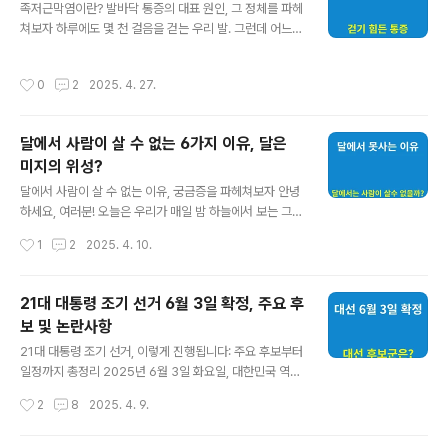
구분할 수 있습니다. 각각 어떤 특징을 가지고 있는지 살펴
족저근막염이란? 발바닥 통증의 대표 원인, 그 정체를 파헤
볼까요?1. 자포니카(Japonica) - 찰지고 부드러운 쌀주요
쳐보자 하루에도 몇 천 걸음을 걷는 우리 발. 그런데 어느
재배 지역: 한국, 일본, 중국 북부 및 중부, 미국 캘리포니아,
날 아침, 침대에서 일어나 첫발을 딛는 순간 발바닥이 찌릿
이탈리아, 스페인 등쌀알 형태: 짧고 둥..
하게 아프다면? 특히 발뒤꿈치 안쪽에서 시작되는 그 통증
작성시간
0
2
2025. 4. 27.
이 점점 심해지고 있다면, ‘족저근막염’을 의심해볼 수 있습
니다.이번 글에서는 족저근막염이 정확히 무엇인지, 왜 생
기는지, 어떻게 치료하고 예방할 수 있는지에 대해 자세히
달에서 사람이 살 수 없는 6가지 이유, 달은
알아보겠습니다.족저근막염이란? 족저근막염(Plantar Fa
미지의 위성?
sciitis)은 발바닥에 있는 ‘족저근막’이라는 두꺼운 섬유 조
글 내용
직에 염증이나 미세한 손상이 생겨 통증을 유발하는 질환
달에서 사람이 살 수 없는 이유, 궁금증을 파헤쳐보자 안녕
입니다. 이 조직은 발뒤꿈치부터 발가락까지 길게 뻗어 있
하세요, 여러분! 오늘은 우리가 매일 밤 하늘에서 보는 그
으며, 우리가 걸을 때 발의 아치를 지지해주는 중요한 역할
달, 정말 로맨틱한 달에 사람이 살 수 없는 이유에 대해 깊
작성시간
1
2
2025. 4. 10.
을 합니다.주된 증상은..
이 파헤쳐보려고 합니다. 달은 지구에서 가장 가까운 천체
이지만, 인간이 살기에는 너무나도 척박한 환경을 가지고
있답니다. 그 이유를 하나씩 살펴볼까요?1. 공기가 없어요,
21대 대통령 조기 선거 6월 3일 확정, 주요 후
호흡이 불가능해요 가장 큰 문제는 바로 대기층이 없다는
보 및 논란사항
것입니다. 지구는 두꺼운 대기층으로 둘러싸여 있어 산소
글 내용
를 제공하고, 유해한 우주 방사선을 막아주죠. 하지만 달은
21대 대통령 조기 선거, 이렇게 진행됩니다: 주요 후보부터
대기가 극도로 희박해서 사실상 진공 상태와 같아요.산소
일정까지 총정리 2025년 6월 3일 화요일, 대한민국 역사
가 없으니 호흡할 수 없습니다. 우주복 없이는 단 몇 초도
에 남을 조기 대통령 선거가 진행됩니다. 윤석열 전 대통령
작성시간
2
8
2025. 4. 9.
생존할 수 없어요.대기가 없으면 온도 조절도 안 됩니다. 지
탄핵으로 촉발된 이번 선거는 4월 4일 헌법재판소의 탄핵
구처럼 공기가 열을 분산시..
확정 후 60일 이내 실시해야 한다는 법적 요건에 따라 긴