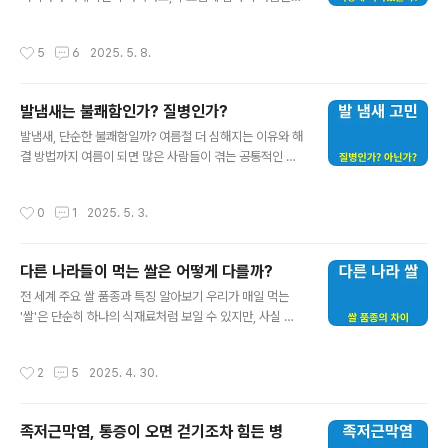
전하는 따뜻한 풍경이 펼쳐집니다. 그런데 여러분은 어버
까지 8연승을 이어가고 있습니다.특히 이번이 시즌 두 번
이날이 어떻게 시작됐는지, 왜 5월 8일이 되었는지 궁금해
째 8연승이라는 점이 인상적인데요, 앞서 4월에도 8연승
작성시간
5
6
2025. 5. 8.
본 적 있으신가요? 오늘은 어버이날의 유래와 그 의미를 깊
을 기록했지만, 4월 24일 롯데전에서 3-5로 패하면서 아
이 있게 파헤쳐보려 합니다.어버이날의 탄생, 그 시작은 '어
쉽게 9연승 문턱에서 좌..
머니날'이었다 한국에서 어버이날의 역사는 생각보다 오래
발냄새는 불쾌함인가? 질병인가?
되지 않았습니다. 1956년, 정부는 5월 8일을 '어머니
글 내용
날'로 지정해 공식적으로 기념하기 시작했습니다. 당시 한
발냄새, 단순한 불쾌함일까? 여름철 더 심해지는 이유와 해
국전쟁 이후 많은 미망인과 고아, 부상당한 아버지들이 있
결 방법까지 여름이 되면 많은 사람들이 겪는 공통적인 고
었던 사회적 배경에서, 어머니에게 자부심을 심어주고 자
민, 바로 ‘발냄새’입니다. 땀이 많이 나는 계절인 만큼 신발
녀를 잘 키우도록 격려하는 의미가 컸다고 합니다. 하지만
속에서 갇혀 있는 발은 더욱 습해지고, 자연스럽게 냄새도
작성시간
0
1
2025. 5. 3.
점차 아버지와 모든 어른, 노인까지 함..
강해지죠. 그런데 이 발냄새, 단순한 계절성 문제일까요?
아니면 병의 징후일 수 있을까요?이번 글에서는 발냄새의
원인과 이를 병으로 봐야 하는지, 그리고 효과적인 예방법
다른 나라들이 먹는 쌀은 어떻게 다를까?
과 관리 팁까지 자세히 소개해 드릴게요.발냄새의 주된 원
글 내용
인은 무엇일까? 사람의 발에는 땀샘이 아주 밀집되어 있습
전 세계 주요 쌀 품종과 특징 알아보기 우리가 매일 먹는
니다. 발바닥에는 무려 25만 개 이상의 땀샘이 존재하며,
'쌀'은 단순히 하나의 식재료처럼 보일 수 있지만, 사실 쌀
하루에 한 컵 분량(약 200~250ml)의 땀이 분비되기도
에도 다양한 품종과 특징이 있다는 사실, 알고 계셨나요?
해요. 하지만 발에서 직접적으로 냄새가 나는 것은 아닙니
전 세계적으로 기후, 식문화, 조리법에 따라 쌀 품종은 다양
작성시간
2
5
2025. 4. 30.
다. 그 원인은 다음과 같..
하게 진화해왔습니다. 오늘은 전 세계 주요 쌀 품종과 그 특
징을 하나하나 자세히 살펴보겠습니다.쌀의 세 가지 주요
유형: 자포니카, 인디카, 자바니카 쌀은 크게 자포니카(Jap
족저근막염, 통증이 오면 걷기조차 힘든 병
onica), 인디카(Indica), 자바니카(Javanica) 세 가지로
글 내용