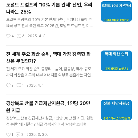
박하게 준비 중입니다. 정치권의 움직임부터 유권자가 꼭
도널드 트럼프의 ‘10% 기본 관세' 선언, 우리
알아야 할 핵심 정보를 상세히 정리해드립니다. 선거 개요:
나라는 25%
왜 조기 선거인가? 탄핵 배경: 2025년 4월 4일 헌법재판
글 내용
소는 윤석열 대통령 파면 결정(114쪽 결정문)을 통해 조기
도널드 트럼프의 ‘10% 기본 관세’ 선언, 우리나라 포함 주
선거 사유 발생법적 근거: 공직선거법 17조에 따라 탄핵 확
요국 상호 관세 폭탄 예고 2025년, 도널드 트럼프 전 미국
정일 다음 날부터 60일 이내 선거 실시특이사항: 1987년
대통령이 다시 한 번 전 세계 무역 질서를 흔들고 있습니다.
작성시간
4
6
2025. 4. 3.
헌법 개정 후 최초의 탄핵에 따른 조기 선거로, 당선인은 즉
그는 4월 2일(현지시간), 미국의 경제를 되살릴 수 있다며
시 ..
전례 없는 규모의 관세 정책을 전격 발표했습니다.이번 조
치는 단순히 몇 개 국가에 국한된 문제가 아닙니다.전 세계
전 세계 주요 화산 순위, 역대 가장 강력한 화
약 100개국에 적용되는 ‘기본 관세’와 주요 교역국에 부과
산은 무엇인가?
되는 맞춤형 상호 관세, 그리고 자동차·쌀 등 주요 품목에
글 내용
대한 추가 관세까지 포함되어 있어 글로벌 무역 구조 전반
전 세계 주요 화산 순위 총정리 – 높이, 활동성, 역사, 규모
에 엄청난 영향을 끼칠 것으로 전망됩니다. 트럼프의 ‘기본
까지 화산은 지구의 내부 에너지를 외부로 분출하는 자연
관세’ 정책, 무엇이 달라졌나? 트럼프가 이번에 발표한 새
현상 중 하나로, 지질학적으로 매우 중요한 의미를 지닙니
작성시간
2
1
2025. 4. 1.
로운 관세 정책은 크게 두 가지 축으로 나뉩니다. 1️⃣ 기본
다. 동시에 화산은 인간 사회에 큰 영향을 미치기도 합니다.
관..
우리는 뉴스에서 자주 활화산의 분출 소식을 접하고, 때로
는 고대 도시가 화산으로 인해 사라진 역사적 기록도 배우
경상북도 산불 긴급재난지원금, 1인당 30만
곤 합니다. 이번 포스팅에서는 세계에서 가장 높은 화산, 가
원 지급
장 활동적인 화산, 가장 큰 분출을 기록한 화산, 최대 규모
글 내용
의 화산, 국가별 화산 개수 등 다양한 관점에서 전 세계의
경상북도 산불 긴급재난지원금, 1인당 30만 원 지급, ‘형평
주요 화산들을 알아보겠습니다. 여행자, 지구과학 팬, 교사,
성 논란’ 왜 커질까? 최근 경북지역에서 발생한 초대형 산
학생 모두에게 유익한 정보가 될 것입니다.세계에서 가장
불 피해를 계기로 경북도가 전격 발표한 긴급재난지원금
작성시간
1
2
2025. 3. 30.
높은 화산 TOP 5 높이는 화산의 위엄을 상징하는 기준 중
지급 결정이 '포퓰리즘' 논란으로 번지고 있습니다.이철우